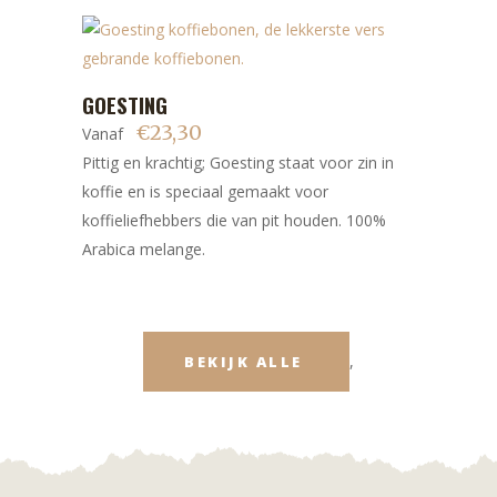
gekozen
worden
op
Dit
GOESTING
de
BEKIJK
product
productpagina
€
23,30
Vanaf
heeft
Pittig en krachtig; Goesting staat voor zin in
meerdere
koffie en is speciaal gemaakt voor
variaties.
koffieliefhebbers die van pit houden. 100%
Deze
Arabica melange.
optie
kan
gekozen
worden
,
BEKIJK ALLE
op
de
productpagina