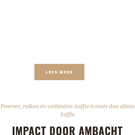
Koffie met een driedubbele
meerwaarde: een goede prijs
voor de koffieboer, zinvol
werk voor mensen met een
afstand tot de arbeidsmarkt
en een zo beperkt mogelijke
ecologische voetafdruk.
LEES MEER
Proeven, ruiken en verbinden: koffie is meer dan alleen
koffie
IMPACT DOOR AMBACHT