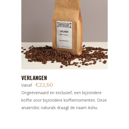
de
productpagina
Dit
VERLANGEN
BEKIJK
product
€
22,60
Vanaf
heeft
Ongeëvenaard en exclusief, een bijzondere
meerdere
koffie voor bijzondere koffiemomenten. Deze
variaties.
anaerobic naturals draagt de naam Ashu.
Deze
optie
kan