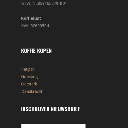
BTW: NL859165279-B01
Koffielust
KVK: 52690504
KOFFIE KOPEN
Pauper
Goesting
Oersterk
Daadkracht
INSCHRIJVEN NIEUWSBRIEF