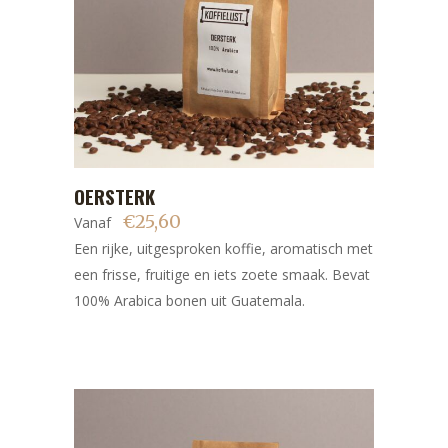
Dit
OERSTERK
BEKIJK
product
€
25,60
Vanaf
heeft
Een rijke, uitgesproken koffie, aromatisch met
meerdere
een frisse, fruitige en iets zoete smaak. Bevat
variaties.
100% Arabica bonen uit Guatemala.
Deze
optie
kan
gekozen
worden
op